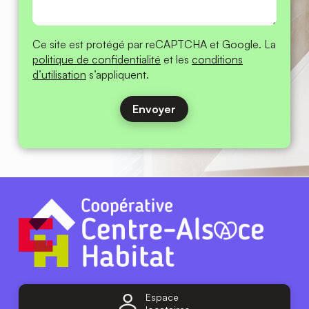
Êtes-
Oui
Non
vous
Message
déjà
locataire
de
Centre-
Alsace
Habitat
Ce site est protégé par reCAPTCHA et Google. La
?
politique de confidentialité
et les
conditions
d’utilisation
s’appliquent.