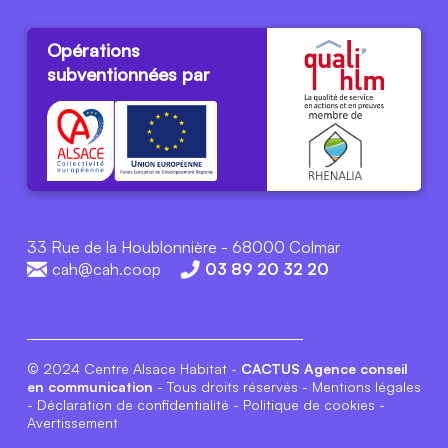
Demande
de logement
Livret du
Nous
locataire
contacter
Opérations
subventionnées par
33 Rue de la Houblonnière - 68000 Colmar
cah@cah.coop
03 89 20 32 20