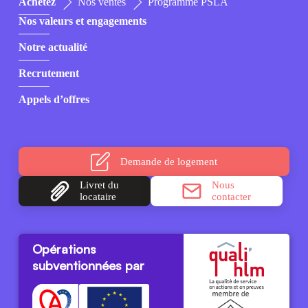
Achetez
Nos ventes
Programme PSLA
Nos valeurs et engagements
Notre actualité
Recrutement
Appels d’offres
Demande
de logement
Livret du
Nous
locataire
contacter
Opérations
subventionnées par