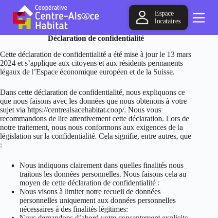
P
Espace
a
locataires
s
s
Déclaration de confidentialité
e
r
Cette déclaration de confidentialité a été mise à jour le 13 mars
a
2024 et s’applique aux citoyens et aux résidents permanents
u
légaux de l’Espace économique européen et de la Suisse.
c
o
Dans cette déclaration de confidentialité, nous expliquons ce
n
que nous faisons avec les données que nous obtenons à votre
t
sujet via https://centrealsacehabitat.coop/. Nous vous
e
recommandons de lire attentivement cette déclaration. Lors de
n
notre traitement, nous nous conformons aux exigences de la
u
législation sur la confidentialité. Cela signifie, entre autres, que
:
Nous indiquons clairement dans quelles finalités nous
traitons les données personnelles. Nous faisons cela au
moyen de cette déclaration de confidentialité :
Nous visons à limiter notre recueil de données
personnelles uniquement aux données personnelles
nécessaires à des finalités légitimes:
Nous demandons d’abord votre consentement explicite