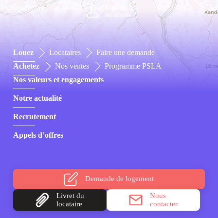
Espace
locataires
Louez
Locataires
Faire une demande
Achetez
Nos ventes
Programme PSLA
Nos valeurs et engagements
Notre actualité
Recrutement
Appels d’offres
Demande
de logement
Livret du
Nous
locataire
contacter