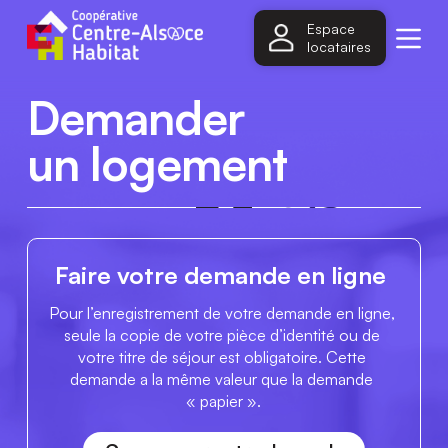
P
Espace
a
locataires
s
s
e
Demander
r
a
un logement 
u
c
o
n
t
e
n
Faire votre demande en ligne 
u
Pour l’enregistrement de votre demande en ligne, 
seule la copie de votre pièce d’identité ou de 
votre titre de séjour est obligatoire. Cette 
demande a la même valeur que la demande 
« papier ».