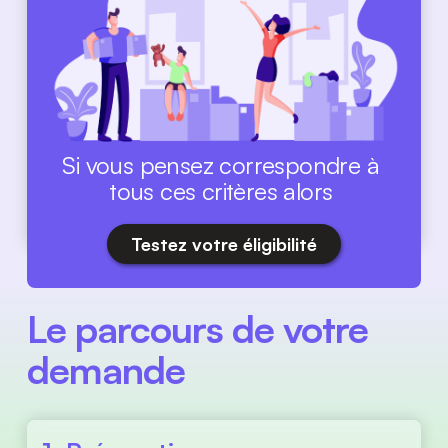
Si vous pensez correspondre à 
tous ces critères alors 
Testez votre éligibilité
Le parcours de votre 
demande