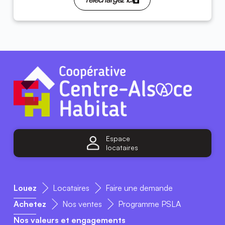
Espace
locataires
Louez
Locataires
Faire une demande
Achetez
Nos ventes
Programme PSLA
Nos valeurs et engagements