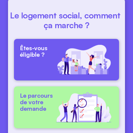
Le logement social, comment 
ça marche ?
Êtes-vous 
éligible ?
Le parcours 
de votre 
demande