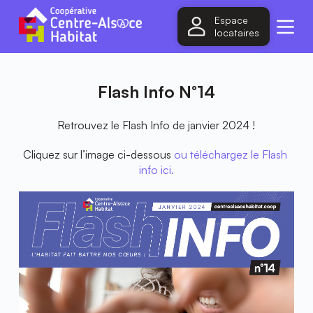
P
Espace
a
locataires
s
s
e
r
Flash Info N°14
a
u
c
Retrouvez le Flash Info de janvier 2024 !
o
n
t
Cliquez sur l’image ci-dessous
ou téléchargez le Flash 
e
info ici.
n
u