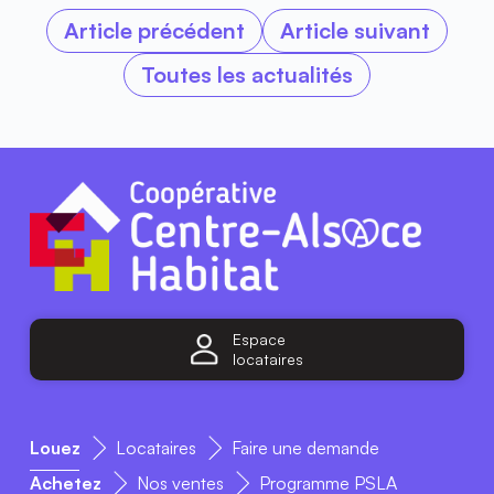
Article précédent
Article suivant
Toutes les actualités
Espace
locataires
Louez
Locataires
Faire une demande
Achetez
Nos ventes
Programme PSLA