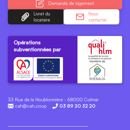
Demande
de logement
Livret du
Nous
locataire
contacter
Opérations
subventionnées par
33 Rue de la Houblonnière - 68000 Colmar
cah@cah.coop
03 89 20 32 20