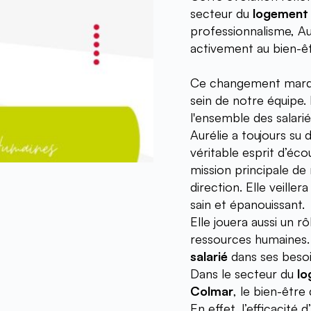
secteur du 
logement 
professionnalisme, Au
activement au bien-êt
Ce changement marque
sein de notre équipe.
l'ensemble des salarié
Aurélie a toujours su
véritable esprit d’éco
mission principale de 
direction. Elle veille
sain et épanouissant.
Elle jouera aussi un r
salarié
 dans ses besoi
Dans le secteur du 
lo
Colmar
, le bien-être 
En effet, l’efficacité